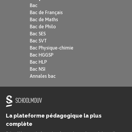
Bac
Bac de Français
Bac de Maths
Bac de Philo
Bac SES
Bac SVT
Bac Physique-chimie
Bac HGGSP
Bac HLP
Bac NSI
Annales bac
La plateforme pédagogique la plus
complète