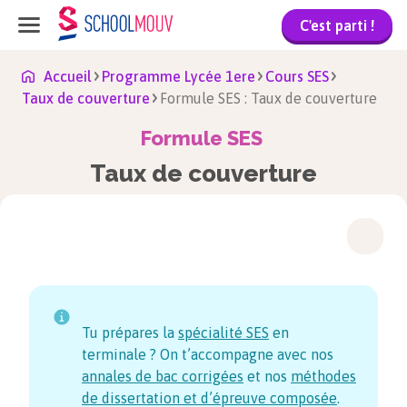
C'est parti !
Accueil
Programme Lycée 1ere
Cours SES
Taux de couverture
Formule SES : Taux de couverture
Formule SES
Taux de couverture
Tu prépares la
spécialité SES
en
terminale ? On t’accompagne avec nos
annales de bac corrigées
et nos
méthodes
de dissertation et d’épreuve composée
.