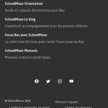
Corrigé
SchoolMouv Orientation
Guide et conseils d'orientation post Bac
SchoolMouv Le blog
Remarque :
Conseils et accompagnement pour les parents d'élèves
Dans un tableur, il existe souvent plusieurs
Focus Bac avec SchoolMouv
méthodes pour effectuer l’action désirée. On
La collection de livres pour rester focus jusqu'au Bac
donnera dans ce corrigé celle qui nous semble la
SchoolMouv Manuels
plus générale. On donnera parfois quelques
Manuels scolaires numériques
astuces pour aller plus vite.
On précise aussi qu’on travaille ici avec la
version 16.71 d’Excel pour Mac.
Question 1
a.
Pour trier les données par taux croissant de
© SchoolMouv
2026
Mentions légales
valorisation des déchets ménagers :
Conditions générales de vente
Charte des données