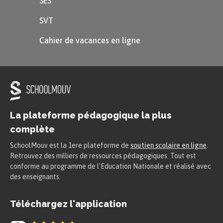
SES
SVT
Question 3
Cahier de vacances en ligne
Sur la seconde feuille de calcul, intitulée
«
Comparaison 2009-2013
», on donne le taux de
valorisation des déchets ménagers en 2009 et
en 2013, pour les départements étudiés
précédemment.
La plateforme pédagogique la plus
complète
a.
Utiliser la feuille de calcul pour construire un
SchoolMouv est la 1ere plateforme de
soutien scolaire en ligne
.
diagramme en bâtons permettant de comparer
Retrouvez des milliers de ressources pédagogiques. Tout est
les deux taux pour chaque département.
conforme au programme de l'Education Nationale et réalisé avec
des enseignants.
b.
Utiliser ce graphique pour déterminer la part
Téléchargez l'application
des départements pour lesquels le taux de
valorisation a diminué entre 2009 et 2013.