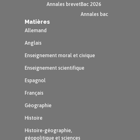
Combien de départements avaient un taux
Annales brevet
Bac 2026
inférieur ou égal à $80\,\%$ ?
Annales bac
Matières
c.
En se servant des résultats précédents,
Allemand
compléter le tableau croisé d’effectifs des
Anglais
départements suivant :
Enseignement moral et civique
Enseignement scientifique
Espagnol
Français
Géographie
Question 2
Histoire
À partir du tableau croisé d’effectifs obtenu à la
Histoire-géographie,
question
1
, répondre aux questions suivantes.
géopolitique et sciences