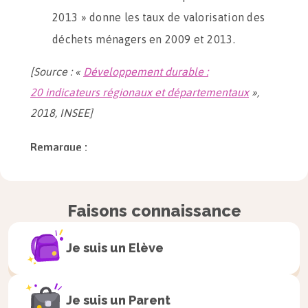
2013 » donne les taux de valorisation des
déchets ménagers en 2009 et 2013.
[Source : «
Développement durable :
20 indicateurs régionaux et départementaux
»,
2018, INSEE]
Remarque :
Sur la première feuille, les données disponibles
concernent les années 2013, pour le taux de
Faisons connaissance
valorisation des déchets, et 2014, pour
l’utilisation de la voiture pour se rendre au
Je suis un
Elève
travail. On considère que les années sont assez
proches pour traiter les données ensemble.
Je suis un
Parent
Question 1