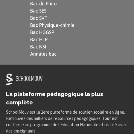
Bac de Philo
Bac SES
Bac SVT
Bac Physique-chimie
Bac HGGSP
Bac HLP
Bac NSI
Annales bac
La plateforme pédagogique la plus
complète
SchoolMouv est la 1ere plateforme de
soutien scolaire en ligne
.
Retrouvez des milliers de ressources pédagogiques. Tout est
conforme au programme de l'Education Nationale et réalisé avec
des enseignants.