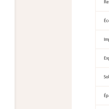
Re
Éc
Im
Ex
So
Ép