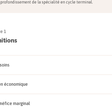
pprofondissement de la spécialité en cycle terminal.
re
1
nitions
soins
en économique
néfice marginal