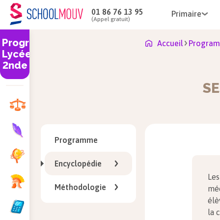
01 86 76 13 95
Primaire
(Appel gratuit)
Programme
Accueil
Program
Lycée
2nde
SE
Programme
Encyclopédie
Les
Méthodologie
méc
élè
la 