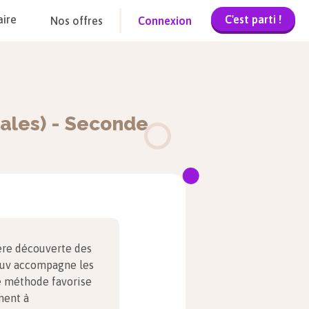
C'est parti !
aire
Nos offres
Connexion
ales)
-
Seconde
ère découverte des
uv accompagne les
te méthode favorise
ment à