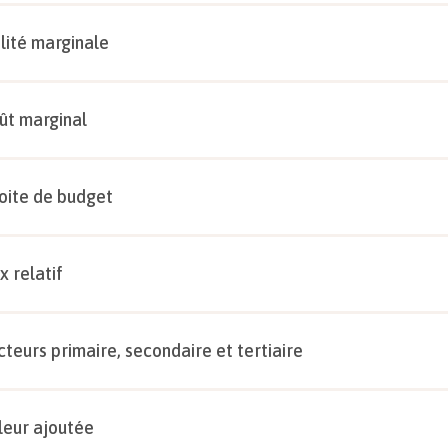
ilité marginale
ût marginal
oite de budget
x relatif
cteurs primaire, secondaire et tertiaire
leur ajoutée