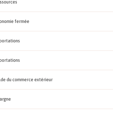
ssources
onomie fermée
portations
portations
lde du commerce extérieur
argne