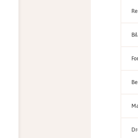
Re
Bi
Fo
Be
Ma
Dr