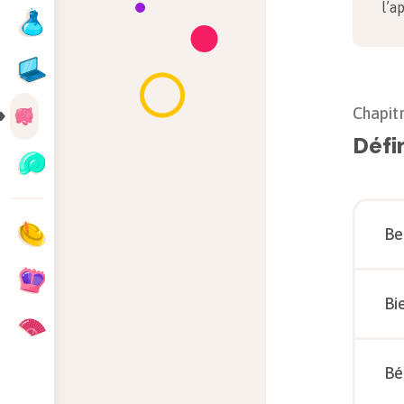
l’a
Chapit
Défi
Be
Bi
Bé