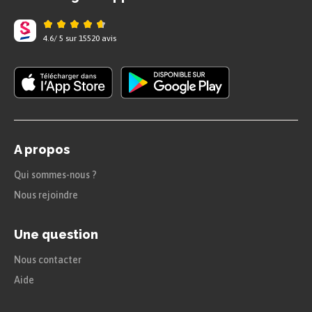
4.6
/
5
sur
15520
avis
A propos
Le combat pour la paix et l’égalité
Qui sommes-nous ?
De plus, la société américaine reste très
Nous rejoindre
fortement marquée par le racisme inhérent à la
Une question
construction du pays. L’abolition de l’esclavage au
siècle précédente est à l’origine de la guerre de
Nous contacter
Sécession (1861-1865). Ce conflit, qui a déchiré
Aide
les États-Unis, a laissé place à une politique de