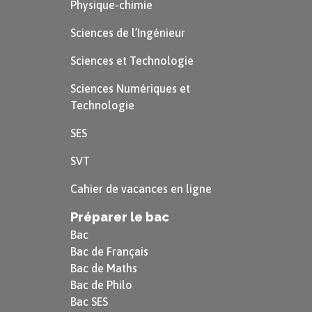
Embourbés dans un conflit qu’ils ne parviennent
Physique-chimie
pas à remporter, les États-Unis perdent des
Sciences de l’Ingénieur
centaines de milliers de jeunes soldats, qui pour
Sciences et Technologie
la plupart ont été obligés de partir se battre.
En 1968, 550 000 soldats américains sont engagés
Sciences Numériques et
dans le conflit. Les États-Unis engagent des
Technologie
moyens énormes pour stopper le Vietcong :
SES
bombardements, utilisation de bombes au
SVT
napalm, etc.
Cahier de vacances en ligne
Préparer le bac
Bac
Bac de Français
Bac de Maths
Bac de Philo
Bac SES