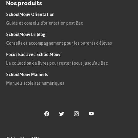
ségrégation raciale dans le sud des États-Unis, qui
Nos produits
écarte les Noirs et d’autres minorités du droit de
SchoolMouv Orientation
vote, des meilleurs logements, des emplois
Guide et conseils d'orientation post Bac
stables… Dans les années 1950 et 1960, une
SchoolMouv Le blog
importante mobilisation sociale autour de figures
Conseils et accompagnement pour les parents d'élèves
comme
Martin Luther King
, Rosa Parks ou
Focus Bac avec SchoolMouv
Malcolm X permet d’obtenir la déségrégation et
La collection de livres pour rester focus jusqu'au Bac
l’égalité des droits et du vote.
SchoolMouv Manuels
Manuels scolaires numériques
Ce combat passe par des gestes symboliques