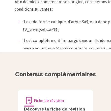
Afin de mieux comprendre son origine, considérons to
conditions suivantes :
il est de forme cubique, d’arête $a$, et a donc
$V_\text{sol}=a^3$ ;
il est complètement immergé dans un fluide au
masse volumique $\rho$ constante, soumis à u
uniforme $\vec g=-g\cdot \vec k$ (avec $\vec k$
et orienté vers le haut) ;
Contenus complémentaires
ses faces supérieure et inférieure sont à l’« hor
latérales sont à la « verticale ») ;
la face inférieure est à l’altitude $z_A$, et la f
Fiche de révision
$z_B$.
Découvre la fiche de révision