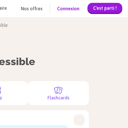
C'est parti !
aire
Nos offres
Connexion
ible
essible
z
Flashcards