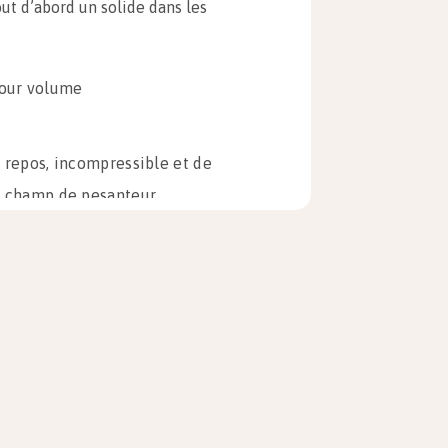
ut d’abord un solide dans les
 pour volume
 repos, incompressible et de
n champ de pesanteur
 le vecteur unitaire, vertical
izontale » (donc ses faces
ace supérieure à l’altitude