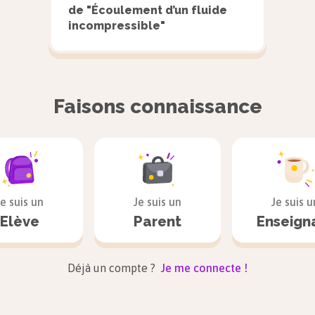
En classe de première, nous avons appris qu’un fluide
de "Écoulement d’un fluide
incompressible"
petite surface du solide, une force pressante $\overri
cette surface d’aire $S$ et d’intensité : $F_\text{p}=P\
fluide à l’altitude considérée.
Faisons connaissance
À l’altitude $z_A$, notons la pression $P_A$ 
Je suis un
Je suis un
Je suis u
Elève
Parent
Enseign
Déjà un compte ?
Je me connecte !