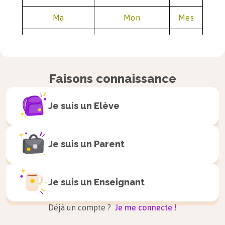
Ma
Mon
Mes
Ta
Ton
Tes
Sa
Son
Ses
Faisons connaissance
Notre
Notre
Nos
Je suis un
Elève
Votre
Votre
Vos
Leur
Leur
Leurs
Je suis un
Parent
Je suis un
Enseignant
Attention
Déjà un compte ?
Je me connecte !
« ma », « ta » et « sa » deviennent