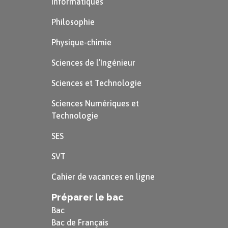
Informatiques
cette
ces
cet
(devant
Philosophie
$\rightarrow$
$\rightarrow$
une voyelle
cette
maison,
ces
enfants,
Physique-chimie
ou un « h »
cette
histoire
ces
fleurs
muet)
Sciences de l’Ingénieur
$\rightarrow$
Sciences et Technologie
Cet
(h)
omme
Sciences Numériques et
(et non
ce
Technologie
(h)
omme) ;
SES
Ce
t-a
rbre
SVT
Cahier de vacances en ligne
Astuce
Préparer le bac
Bac
L’ajout de «
-ci
» ou «
-là
» après le nom
Bac de Français