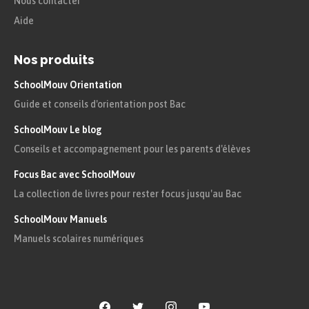
Nous contacter
Quelle
douce mélodie résonnait sous les
Aide
étoiles !
Le déterminant exclamatif « quelle »
Nos produits
s’accorde avec « mélodie » (féminin
SchoolMouv Orientation
singulier).
Guide et conseils d'orientation post Bac
Il posa enfin la question qui le
SchoolMouv Le blog
Conseils et accompagnement pour les parents d'élèves
tourmentait depuis des jours :
quel
secret
cachait donc cette lettre ?
Focus Bac avec SchoolMouv
La collection de livres pour rester focus jusqu'au Bac
Le déterminant interrogatif « quel »
SchoolMouv Manuels
s'accorde avec « secret » (masculin
Manuels scolaires numériques
singulier).
Les déterminants
numéraux cardinaux