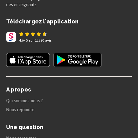
Ces déterminants s’accordent toujours en genre
des enseignants.
(masculin/féminin) et en nombre
(singulier/pluriel) avec le nom qu’ils
déterminent.
Téléchargez l'application
Rappel
4.6
/
5
sur
15520
avis
Déterminants exclamatifs
Quel, quelle, quels, quelles
Que de, combien de
A propos
Déterminants interrogatifs
Qui sommes-nous ?
Quel, quelle, quels, quelles
Nous rejoindre
Combien de
Une question