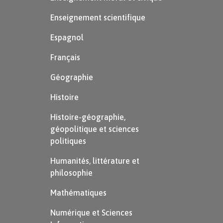
âme.
Enseignement scientifique
« Cette » s’accorde avec « nuit »
Espagnol
(féminin), « ce » avec « silence »
Français
(masculin).
Géographie
Histoire
Féminin
Masculin singulier
Pluriel
singulier
Histoire-géographie,
géopolitique et sciences
politiques
ce
(devant
Humanités, littérature et
une
philosophie
consonne)
Mathématiques
$\rightarrow$
ce
livre
Numérique et Sciences