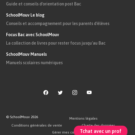
pourquoi « L’Étranger ». Étranger à
Guide et conseils d'orientation post Bac
qui ? Au monde ? Aux autres ? À lui-
SchoolMouv Le blog
même ?
Conseils et accompagnement pour les parents d'élèves
Focus Bac avec SchoolMouv
Chronologie et rythme
La collection de livres pour rester focus jusqu'au Bac
La première partie couvre 18 jours en juin :
SchoolMouv Manuels
Manuels scolaires numériques
télégramme le jeudi ;
enterrement le vendredi ;
le chapitre II se déroule le samedi ;
une semaine s’écoule aux chapitres III
et IV ;
© SchoolMouv
2026
Mentions légales
Conditions générales de vente
Charte des données
puis une autre lors du chapitre V ;
Tchat avec un prof
Gérer mes cookies