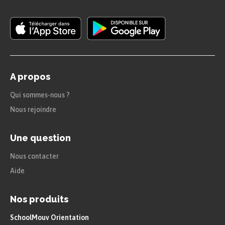
« Que signifie ce réveil soudain – dans cette
chambre obscure – avec les bruits d’une ville
tout à coup étrangère ? Et tout m’est étranger,
tout, sans un être à moi, sans un lieu où
A propos
refermer cette plaie. Que fais-je ici, à quoi
Qui sommes-nous ?
riment ces gestes, ces sourires ? Je ne suis pas
Nous rejoindre
d’ici – pas d’ailleurs non plus.
Et le monde n’est
plus qu’un paysage inconnu où mon cœur ne
Une question
trouve plus d’appuis.
Étranger, qui peut savoir
Nous contacter
ce que ce mot veut dire »
Aide
Carnets
, tome 1, Albert Camus.
Nos produits
Il est possible de se demander
SchoolMouv Orientation