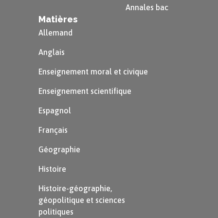
Annales bac
Meursault, Raymond et un ami se promènent sur
Matières
la plage et croisent le chemin de deux arabes
Allemand
dont l’ennemi de Raymond. Une première bagarre
éclate au cours de laquelle Raymond est blessé.
Anglais
Meursault évite qu’une deuxième rencontre ne
Enseignement moral et civique
tourne mal en confisquant son revolver à
Enseignement scientifique
Raymond. Mais lors d’une troisième rencontre
entre le fameux arabe et Meursault, le premier
Espagnol
sort un couteau et le second tire au revolver
Français
plusieurs fois.
« J’ai compris que j’avais détruit
Géographie
l’équilibre du jour. »
Histoire
Dans la deuxième partie, Meursault est en prison.
Histoire-géographie,
Lors de l’évocation de la mort de sa mère avec
géopolitique et sciences
son avocat, Meursault n’exprime aucun
politiques