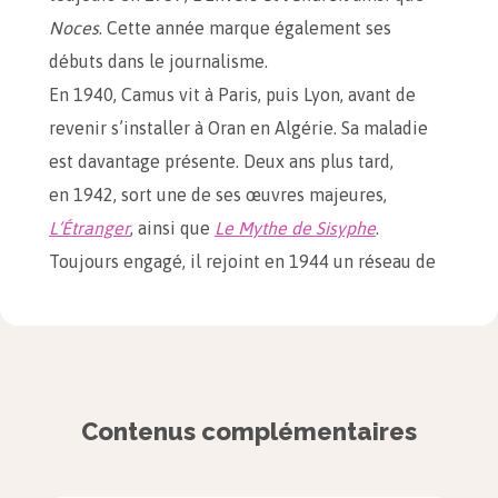
Noces
. Cette année marque également ses
débuts dans le journalisme.
En 1940, Camus vit à Paris, puis Lyon, avant de
revenir s’installer à Oran en Algérie. Sa maladie
est davantage présente. Deux ans plus tard,
en 1942, sort une de ses œuvres majeures,
L’Étranger
, ainsi que
Le Mythe de Sisyphe
.
Toujours engagé, il rejoint en 1944 un réseau de
résistance : « Combat ».
1947 est l’année d’une autre œuvre essentielle
de Camus :
La Peste
, allégorie de la montée des
totalitarismes qui ont abîmé le monde de 1939
Contenus complémentaires
à 1945 notamment.
En 1955, face à la guerre d’Algérie, Camus appelle
à la trêve civile. Il reçoit, pour l’ensemble de son