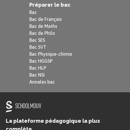
Préparer le bac
Ce poème ouvre la voie à la poésie
Bac
symboliste : ce courant littéraire et
Bac de Français
Bac de Maths
artistique de la seconde moitié du
Bac de Philo
e
XIX
siècle ne voit dans le réel que le
Bac SES
reflet d’une réalité supérieure.
Bac SVT
Bac Physique-chimie
Bac HGGSP
Bac HLP
Bac NSI
Annales bac
La plateforme pédagogique la plus
complète