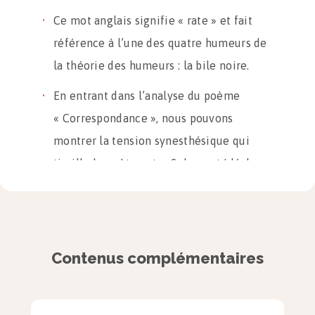
Ce mot anglais signifie « rate » et fait
référence à l’une des quatre humeurs de
la théorie des humeurs : la bile noire.
En entrant dans l’analyse du poème
« Correspondance », nous pouvons
montrer la tension synesthésique qui
tiraille le poète entre Spleen et Idéal.
Le rôle du poète : un
médiateur entre la Nature
et les hommes
Contenus complémentaires
Le poète en quête d’Idéal est sensible au
langage de la nature qu’il tente de