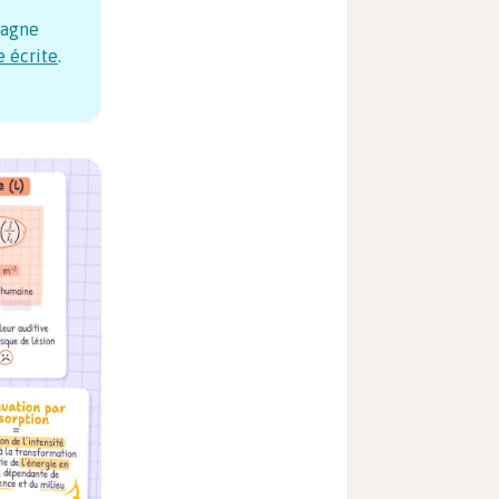
pagne
e écrite
.