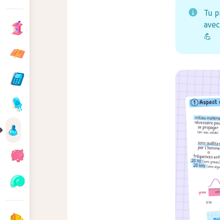
Tu p
avec
💪