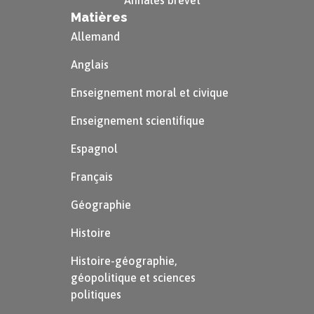
Annales brevet
incarne la nation) pour répondre à une volonté
Matières
d’efficacité et de rassemblement.
Allemand
Personnages clés
Anglais
Voir la correction
a. Charles de Gaulle (1890-1970)
Enseignement moral et civique
Enseignement scientifique
Espagnol
Français
Géographie
Histoire
Histoire-géographie,
géopolitique et sciences
politiques