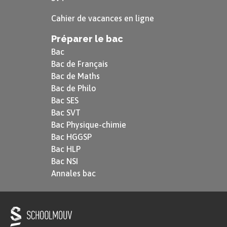
Cahier de vacances en ligne
Préparer le bac
Bac
Bac de Français
Bac de Maths
Bac de Philo
Bac SES
Bac SVT
Bac Physique-chimie
Bac HGGSP
© Bundesarchiv, B 145
Bac HLP
Bild-F010324-0002,
Bac NSI
Steiner, Egon (CC-BY-
Annales bac
SA 3.0)
Charles de Gaulle était un homme politique
français. Militaire de carrière, il devient le