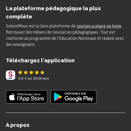
chef de la France Libre durant la Seconde
La plateforme pédagogique la plus
Guerre mondiale puis du Gouvernement
complète
provisoire de 1944 à 1946. Après une longue
SchoolMouv est la 1ere plateforme de
soutien scolaire en ligne
e
.
traversée du désert, il fonde la V
République
Retrouvez des milliers de ressources pédagogiques. Tout est
en 1958, ce qui lui permet de devenir
conforme au programme de l'Education Nationale et réalisé avec
président de la République jusqu’en 1969.
des enseignants.
b. Pierre Mendès France (1907-1982)
Téléchargez l'application
4.6
/
5
sur
15520
avis
A propos