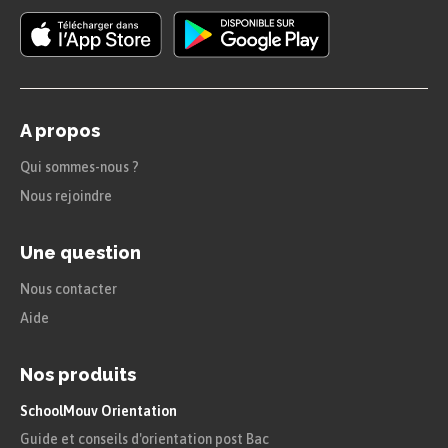
encore réalisées en 1914 pour que se
développent des
mouvements nationalistes
capables de mettre en danger la domination
française.
A propos
Qui sommes-nous ?
Définition
Nous rejoindre
Nationalisme :
Une question
Dans le contexte de la domination
Nous contacter
coloniale, doctrine et mouvement qui
Aide
revendiquent l’indépendance du
territoire colonisé et la création d’un
Nos produits
État souverain.
SchoolMouv Orientation
Guide et conseils d'orientation post Bac