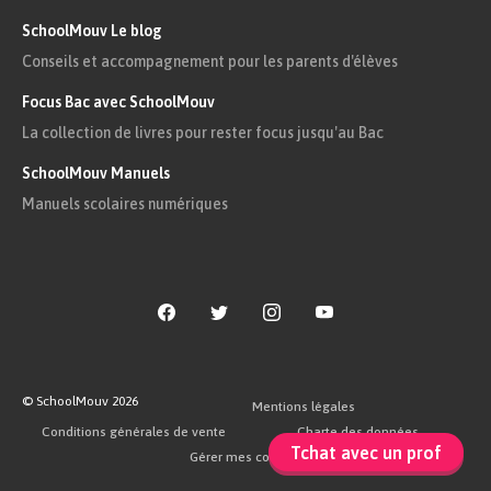
Quelques mouvements nationalistes existent
SchoolMouv Le blog
toutefois, mais ils sont assez localisés et restent
Conseils et accompagnement pour les parents d'élèves
le fait de minorités d’intellectuels : en 1907, le
Focus Bac avec SchoolMouv
comité Union et Progrès apparaît en Tunisie et
La collection de livres pour rester focus jusqu'au Bac
publie ses idées nationalistes dans le journal
Le
Tunisien
.
SchoolMouv Manuels
Manuels scolaires numériques
Conclusion :
La politique coloniale suscite de nombreux
débats en France. Le discours colonialiste est
dominant, et soulève peu de réserves avant 1914.
Dès 1880 cependant, on assiste à une
© SchoolMouv
2026
Mentions légales
Conditions générales de vente
Charte des données
contestation du colonialisme, qui reste
Tchat avec un prof
Gérer mes cookies
néanmoins marginale. À partir de 1900,