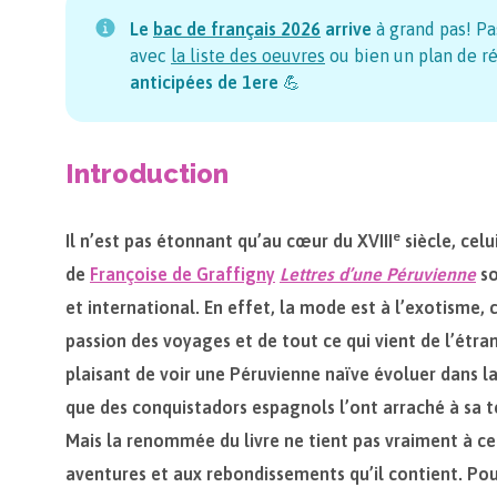
Le
bac de français
2026
arrive
à grand pas! Pa
avec
la liste des oeuvres
ou bien un plan de ré
anticipées de 1ere
💪
Introduction
e
Il n’est pas étonnant qu’au cœur du XVIII
siècle, celu
de
Françoise de Graffigny
Lettres d’une Péruvienne
so
et international. En effet, la mode est à l’exotisme, c
passion des voyages et de tout ce qui vient de l’étran
plaisant de voir une Péruvienne naïve évoluer dans l
que des conquistadors espagnols l’ont arraché à sa ter
Mais la renommée du livre ne tient pas vraiment à ce
aventures et aux rebondissements qu’il contient. Po