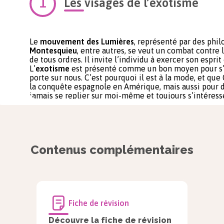
Les visages de l’exotisme
Le
mouvement des Lumières
, représenté par des ph
Montesquieu
, entre autres, se veut un combat contre l
de tous ordres. Il invite l’individu à exercer son esprit
L’
exotisme
est présenté comme un bon moyen pour s’i
porte sur nous. C’est pourquoi il est à la mode, et que
la conquête espagnole en Amérique, mais aussi pour dé
jamais se replier sur moi-même et toujours s’intéresse
Définition
Obscurantisme :
Contenus complémentaires
Attitude qui consiste à s’opposer au développe
Définition
Fiche de révision
Altérité :
Découvre la fiche de révision