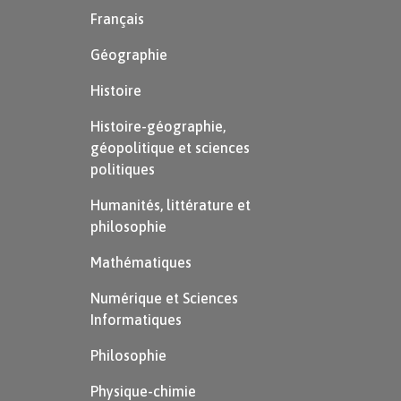
Français
En revanche, l’imparfait « prenais » présente un
aspect inaccompli, l’action de boire n’est pas
Géographie
achevée au moment où la seconde action
Histoire
commence. On pourrait dire :
j’étais en train de
Histoire-géographie,
prendre le thé…
géopolitique et sciences
politiques
L’opposition accompli/inaccompli se retrouve
dans l’opposition temps simple/temps composé :
Humanités, littérature et
les temps simples (présent, imparfait, futur) ont
philosophie
un aspect
inaccompli
, les temps composés (passé
Mathématiques
composé, plus-que-parfait, futur antérieur) un
Numérique et Sciences
aspect
accompli
.
Informatiques
Opposition action bornée/non bornée
Philosophie
Physique-chimie
L’action est considérée dans son ensemble, sa