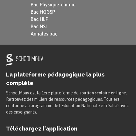
Bac Physique-chimie
Bac HGGSP
Les aspects accompli et borné se
Bac HLP
complètent ainsi que les aspects
Bac NSI
inaccompli et non borné.
Annales bac
Opposition action répétée /ponctuelle
Enfant, il
passait
l’été au bord de la mer.
La plateforme pédagogique la plus
Il
passa
cet été-là au bord de la mer.
complète
L’imparfait de « passait » marque une succession
SchoolMouv est la 1ere plateforme de
soutien scolaire en ligne
.
Retrouvez des milliers de ressources pédagogiques. Tout est
d’étés passés à la mer, le passé simple de
conforme au programme de l'Education Nationale et réalisé avec
« passa » se réfère à un été unique.
des enseignants.
Téléchargez l'application
Cours liés :