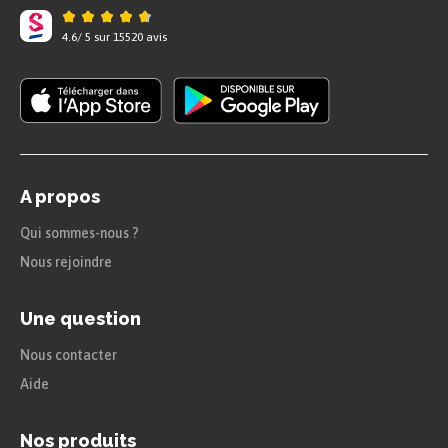
La valeur des temps
4.6
/
5
sur
15520
avis
Les temps verbaux et leurs principales
valeurs : récapitulatif
A propos
Qui sommes-nous ?
Nous rejoindre
Une question
Nous contacter
Aide
Nos produits