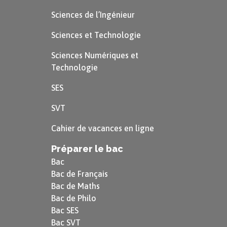
globalité ou elle est présentée dans son
Sciences de l’Ingénieur
accomplissement, sa durée.
Sciences et Technologie
Il
but
son café accoudé au comptoir.
Sciences Numériques et
Technologie
Ici, avec l’emploi du passé simple, c’est le fait que
SES
le sujet ait bu qui est souligné.
SVT
Il
buvait
son café en regardant par la
Cahier de vacances en ligne
vitre.
Préparer le bac
Dans cet exemple, l’imparfait met au contraire
Bac
Bac de Français
l’accent sur le déroulement de l’action, sur la
Bac de Maths
manière dont l’action a été accomplie.
Bac de Philo
Bac SES
Astuce
Bac SVT