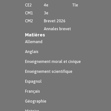
Les « petites vieilles » constituent un
CE2
4e
Tle
sujet a priori peu poétique puisque,
CM1
3e
jusqu’alors, c’est plutôt la femme jeune,
CM2
Brevet 2026
belle et aimée qui a inspiré les poètes.
Annales brevet
Matières
De même que c’est plutôt la nature et
Allemand
non la ville qui est traditionnellement
Anglais
jugée digne de l’écriture poétique.
Enseignement moral et civique
La laideur de ces vieilles femmes, tout
comme celle de la ville, se révèlent
Enseignement scientifique
pourtant dignes de poésie.
Espagnol
Dans le poème,
« villes »
et
Français
« vieilles »
se confondent d’ailleurs
Géographie
dans une
paronomase
qui permet