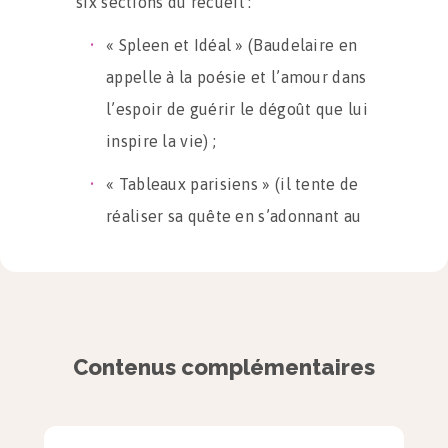
six sections du recueil :
« Spleen et Idéal » (Baudelaire en
appelle à la poésie et l’amour dans
l’espoir de guérir le dégoût que lui
inspire la vie) ;
« Tableaux parisiens » (il tente de
réaliser sa quête en s’adonnant au
spectacle de la ville) ;
« Le Vin » (le poète entame un
voyage dans les paradis artificiels) ;
Contenus complémentaires
« Fleurs du mal » (le voyage dans les
paradis artificiels se poursuit) ;
« Révolte » (le poète se tourne vers