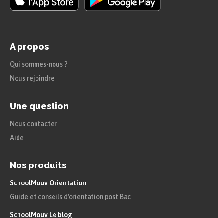
qui lui semble universelle :
l’imperfection de l’Homme.
On notera d’ailleurs une référence à
A propos
« L’Albatros » dans lequel l’oiseau
Qui sommes-nous ?
méprisé incarne le poète rejeté par ses
Nous rejoindre
contemporains
Une question
Le poète est celui qui sait voir le
Beau et l’Idéal dans la banalité et la
Nous contacter
Aide
laideur de la réalité.
Ce rôle privilégié Baudelaire le
Nos produits
revendique ; ainsi,
« celui que l’austère
SchoolMouv Orientation
Infortune allaita »
, pour qui
« ces yeux
Guide et conseils d'orientation post Bac
mystérieux ont d’invincibles charmes »
.
SchoolMouv Le blog