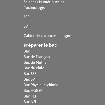
Sciences Numériques et
associée à une nouvelle naissance.
Technologie
Avec ce nouveau rapprochement
SES
d’éléments opposés, le poète donne à
SVT
la mort une dimension spirituelle,
Cahier de vacances en ligne
celle d’un passage vers l’éternité,
vers un Idéal.
Préparer le bac
Bac
Bac de Français
Des symboles à déchiffrer
Bac de Maths
Bac de Philo
Bac SES
Le reflet de la condition humaine
Bac SVT
Bac Physique-chimie
Bac HGGSP
Si les « vieilles femmes » sont un sujet
Bac HLP
digne de la poésie, c’est qu’au-delà de
Bac NSI