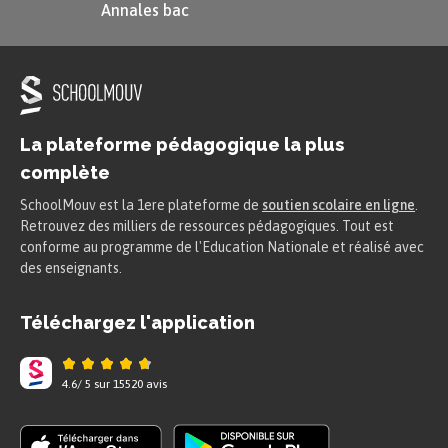
leur laideur physique, elles laissent
Annales bac
entrevoir une image de la condition
humaine, dans laquelle le poète se
reconnaît particulièrement.
La plateforme pédagogique la plus
Le poète se reconnaît dans la condition
complète
de ces vieilles femmes, non seulement
SchoolMouv est la 1ere plateforme de
soutien scolaire en ligne
.
en tant qu’être humain, mais aussi parce
Retrouvez des milliers de ressources pédagogiques. Tout est
qu’il voit en elles des figures déchues
conforme au programme de l'Education Nationale et réalisé avec
des enseignants.
qu’il présente comme des héroïnes.
Baudelaire reconnaît en elles sa propre
Téléchargez l'application
laideur et sa propre infirmité.
4.6
/
5
sur
15520
avis
Il se dépeint lui-même à travers ces
sujets bas, afin de toucher à une vérité