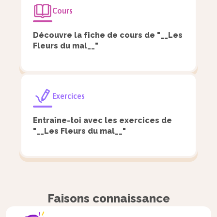
Cours
Satan mais reste sans réponse) ;
« La Mort » (dernière section qui est
Découvre la fiche de cours de "__Les
Fleurs du mal__"
aussi le dernier remède aux
souffrances humaines).
La rue, nouvelle source
Exercices
d’inspiration
Entraîne-toi avec les exercices de
"__Les Fleurs du mal__"
Dans la section « Tableaux parisiens » se
manifeste un élément essentiel de la
modernité du recueil : la présence de la
ville.
Faisons connaissance
Contrairement à
Balzac
ou
Hugo
,