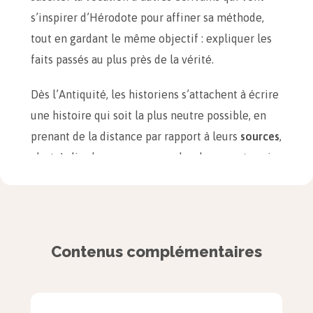
s’inspirer d’Hérodote pour affiner sa méthode,
tout en gardant le même objectif : expliquer les
faits passés au plus près de la vérité.
Dès l’Antiquité, les historiens s’attachent à écrire
une histoire qui soit la plus neutre possible, en
prenant de la distance par rapport à leurs
sources
,
c’est-à-dire les personnes ou les documents qui
leur ont servi à écrire leur récit. En effet, chaque
personne véhicule un point de vue personnel, qui
est influencé par son époque, son éducation, ses
opinions, un contexte ou une idéologie.
Contenus complémentaires
À retenir
Le travail de l’historien ne consiste