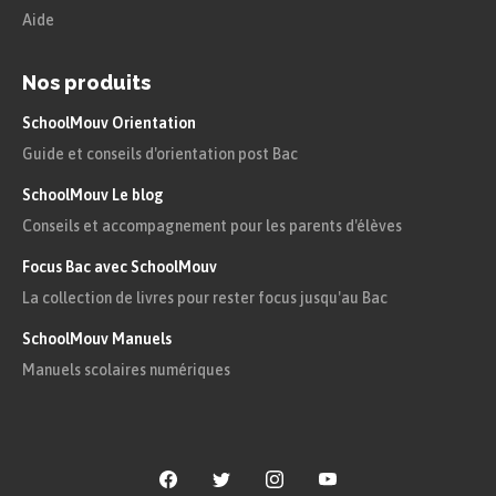
Aide
années : l’
ère commune
a été imposée par
l’Église au Moyen Âge, à partir de la date
Nos produits
supposée de la naissance de Jésus-Christ. Cet
usage s’est généralisé et a été adopté par
SchoolMouv Orientation
Guide et conseils d'orientation post Bac
d’autres populations du monde comme référence
commune. Les évènements qui survinrent avant
SchoolMouv Le blog
la naissance de Jésus Christ sont comptés à
Conseils et accompagnement pour les parents d'élèves
rebours jusqu’à cette date.
Focus Bac avec SchoolMouv
La collection de livres pour rester focus jusqu'au Bac
Astuce
SchoolMouv Manuels
Manuels scolaires numériques
Remarquons que dans ce système il
n’existe pas d’année zéro (on passe de
-1 à l’an 1 après J.-C).