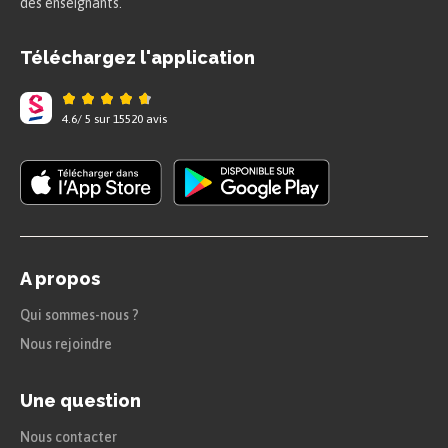
des enseignants.
pas à construire un raisonnement, mais à pouvoir
le localiser dans le temps et l’espace.
Téléchargez l'application
Plusieurs unités de temps sont prises en compte
dans l’histoire : le jour (voire l’heure), le mois,
4.6
/
5
sur
15520
avis
l’année, les décennies (période de 10 ans), les
siècles (période de 100 ans) et les millénaires
(période de 1000 ans). Ce découpage permet de
prendre conscience des événements et de leurs
conséquences sur les petites et grandes échelles,
A propos
et aussi de les replacer dans un contexte donné à
Qui sommes-nous ?
l’échelle d’une vie humaine.
Nous rejoindre
Pour être bien sûr qu’on parle d’une chronologie
Une question
commune, il a été décidé d’utiliser un repère
Nous contacter
unique pour situer les faits et le compte des