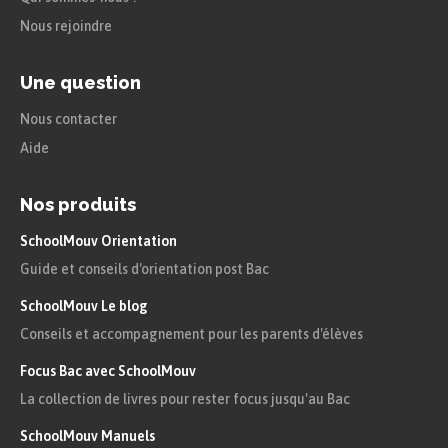
Nous rejoindre
L’introduction se compose de
4 parties :
Une question
une présentation du sujet
Nous contacter
(ou accroche) qui permet
Aide
de le contextualiser. Il
Nos produits
convient donc de parler de
la pièce
Britannicus
, du
SchoolMouv Orientation
contexte dans lequel elle a
Guide et conseils d'orientation post Bac
été écrite et de la résumer
SchoolMouv Le blog
brièvement. On peut
Conseils et accompagnement pour les parents d'élèves
rappeler les
Focus Bac avec SchoolMouv
caractéristiques du théâtre
La collection de livres pour rester focus jusqu'au Bac
de Racine.
SchoolMouv Manuels