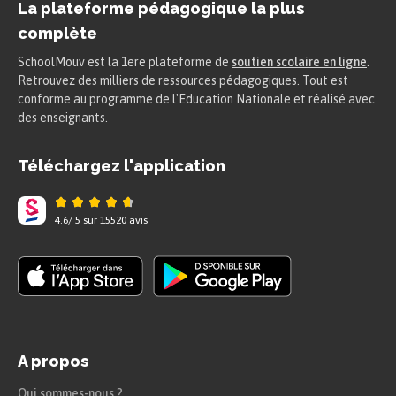
La plateforme pédagogique la plus
Le devoir rédigé ici n’est qu’un
complète
exemple. D’autres idées pourraient
SchoolMouv est la 1ere plateforme de
être évoquées.
soutien scolaire en ligne
.
Retrouvez des milliers de ressources pédagogiques. Tout est
conforme au programme de l'Education Nationale et réalisé avec
des enseignants.
Astuce
Téléchargez l'application
L’introduction
4.6
/
5
sur
15520
avis
Elle débute par une accroche qui
amène le sujet en le situant dans un
contexte afin d’aboutir à la
problématique. Elle présente le sujet,
montre les enjeux et permet
A propos
d’annoncer le plan.
Qui sommes-nous ?