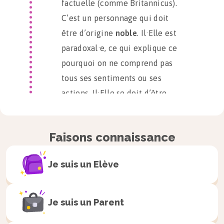
factuelle (comme Britannicus).
C’est un personnage qui doit
être d’origine
noble
. Il·Elle est
paradoxal·e, ce qui explique ce
pourquoi on ne comprend pas
tous ses sentiments ou ses
actions. Il·Elle se doit d’être
médiocre, c’est-à-dire ni trop
bon, ni trop mauvais
. Enfin,
Faisons connaissance
il·elle est porteur·se d’une
faille
qui le·la pousse vers ses
Je suis un
Elève
passions démesurées (
hybris
)
et qui le·la conduit à un
terrible destin
, faisant
Je suis un
Parent
ressentir au lecteur/spectateur