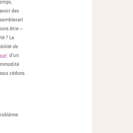
temps,
 avoir des
l semblerait
ons être –
té ? La
abilité de
que
: d’un
commodité
 nous cédons
 problème