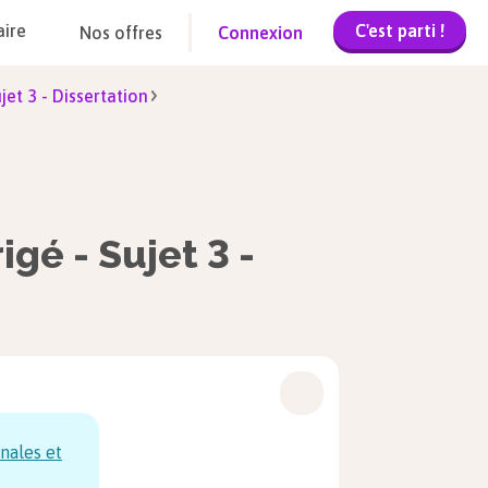
C'est parti !
aire
Nos offres
Connexion
jet 3 - Dissertation
igé - Sujet 3 -
nales et