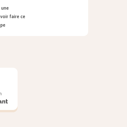
t une
voir faire ce
ype
de menacer
enace notre
en partie
berté
n
ant
epts puis