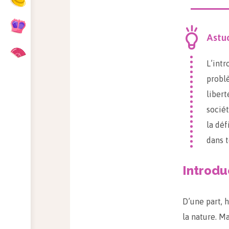
Astu
L’intr
problè
libert
sociét
la déf
dans t
Introdu
D’une part, 
la nature. M