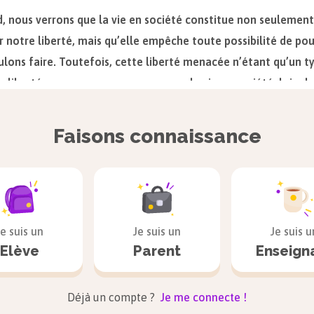
, nous verrons que la vie en société constitue non seulemen
notre liberté, mais qu’elle empêche toute possibilité de pou
lons faire. Toutefois, cette liberté menacée n’étant qu’un t
de liberté, nous nous apercevrons que la vie en société, loin 
é, au contraire la conforte. Cependant, si la vie en société m
se peut que cette menace, due à une exigence de sécurité, soit 
Faisons connaissance
es hommes pour réduire et permettre à la fois la liberté.
 vie en société, une menace pour notre li
Je suis un
Je suis un
Je suis u
Elève
Parent
Enseign
ce
ette première partie, nous allons tout d’abord définir les conc
Déjà un compte ?
Je me connecte !