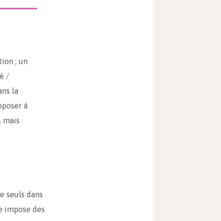
ion ; un
é /
ans la
pposer à
, mais
re seuls dans
ie impose des