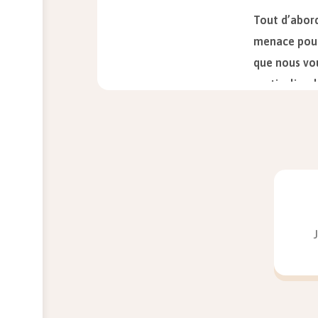
Tout d’abord
menace pour 
que nous vou
particulier 
notre libert
liberté, il 
voulue par l
La
Astu
Dans c