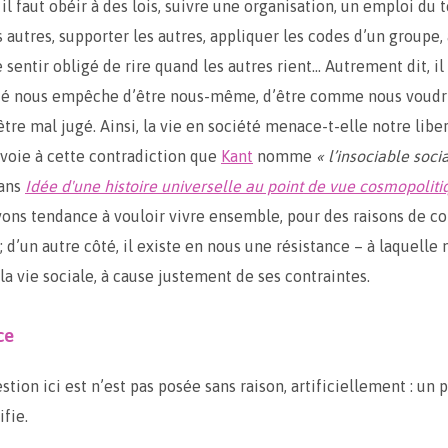
 il faut obéir à des lois, suivre une organisation, un emploi du 
s autres, supporter les autres, appliquer les codes d’un groupe,
e sentir obligé de rire quand les autres rient… Autrement dit, i
été nous empêche d’être nous-même, d’être comme nous voudri
tre mal jugé. Ainsi, la vie en société menace-t-elle notre liber
voie à cette contradiction que
Kant
nomme
« l’insociable soci
ans
Idée d'une histoire universelle au point de vue cosmopoliti
vons tendance à vouloir vivre ensemble, pour des raisons de 
; d’un autre côté, il existe en nous une résistance – à laquelle
la vie sociale, à cause justement de ses contraintes.
ce
stion ici est n’est pas posée sans raison, artificiellement : un
ifie.