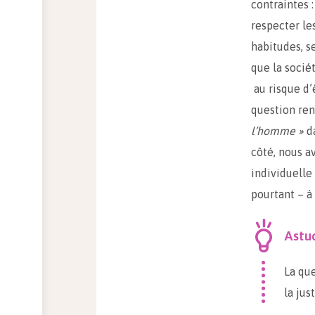
contraintes :
respecter le
habitudes, s
que la soci
au risque d’ê
question ren
l’homme »
d
côté, nous a
individuelle 
pourtant – à 
Astu
La que
la just