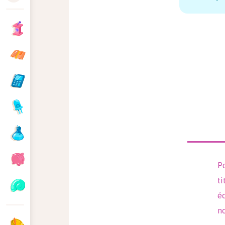
Po
ti
éc
no