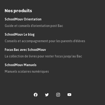
opinions politiques.
Nos produits
À retenir
SchoolMouv Orientation
Guide et conseils d'orientation post Bac
Le 23 avril 1848, une assemblée
SchoolMouv Le blog
constituante est élue par les citoyens
Conseils et accompagnement pour les parents d'élèves
français au suffrage universel masculin.
Elle est composée de 900 députés dont
Focus Bac avec SchoolMouv
La collection de livres pour rester focus jusqu'au Bac
la majorité sont des Républicains
modérés, voire des royalistes. La
SchoolMouv Manuels
volonté de changement social,
Manuels scolaires numériques
souhaitée par les révolutionnaires
parisiens, semble alors s’être diluée
dans le vote de l’ensemble des
Français.