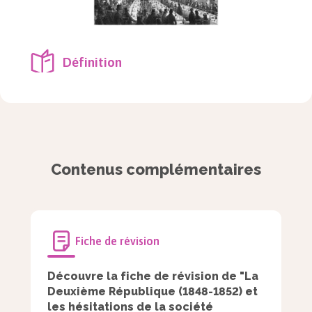
Définition
Banquets républicains :
Les banquets républicains constituent
la prise de repas en commun sous la
Contenus complémentaires
monarchie de Juillet afin de discuter
des affaires politiques.
Garde nationale :
Fiche de révision
La Garde nationale est une milice
Découvre la fiche de révision de "La
bourgeoise créée en 1789 et affectée
Deuxième République (1848-1852) et
les hésitations de la société
au maintien de l’ordre.