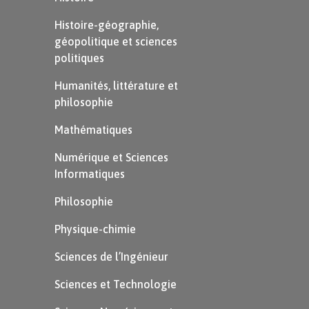
des 45 centimes) pour financer ces mesures.
Histoire-géographie,
géopolitique et sciences
politiques
Humanités, littérature et
philosophie
Mathématiques
Numérique et Sciences
Définition
Informatiques
Ateliers nationaux :
Philosophie
Les ateliers nationaux sont des
Physique-chimie
chantiers créés post-révolution
Sciences de l’Ingénieur
de 1848. L’objectif était par ce biais de
Sciences et Technologie
fournir du travail et un salaire aux