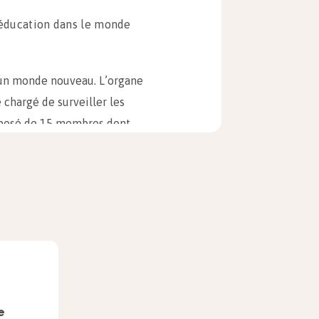
l’éducation dans le monde
d’un monde nouveau. L’organe
 chargé de surveiller les
mposé de 15 membres dont
de la Seconde Guerre mondiale :
e