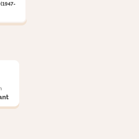
 (1947-
. Ces pays ont le droit de
édiatement bloquée. Ce droit de
l’ONU, d’autant plus qu’au sein
ologies s’opposent : les États-
ecommandations ;
n
écisions de l’assemblée ;
ant
ise la coopération
r exemple des structures du
uge les problèmes