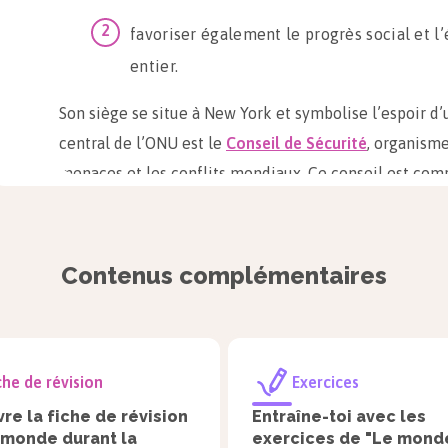
favoriser également le progrès social et 
entier.
Son siège se situe à New York et symbolise l’espoir 
central de l’ONU est le
Conseil de Sécurité
, organisme
menaces et les conflits mondiaux. Ce conseil est co
5 permanents. Ces derniers sont les pays vainqueurs 
l’
URSS
;
Contenus complémentaires
les
États-Unis
;
la
Chine
;
che de révision
Exercices
la
France
;
re la fiche de révision
Entraîne-toi avec les
le
Royaume-Uni
.
 monde durant la
exercices de "Le mond