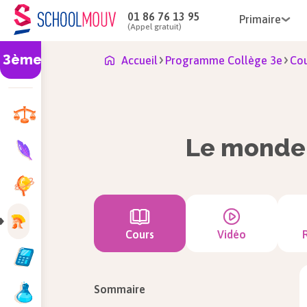
01 86 76 13 95
Primaire
(Appel gratuit)
3ème
Accueil
Programme Collège 3e
Cou
Le monde 
Cours
Vidéo
Sommaire