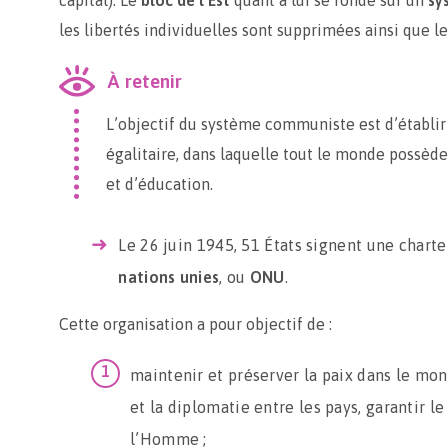
capital). Le
bloc de l’Est
quant à lui se fonde sur un
sy
les libertés individuelles sont supprimées ainsi que le
À retenir
L’objectif du système communiste est d’établir 
égalitaire, dans laquelle tout le monde possèd
et d’éducation.
​Le 26 juin 1945, 51 États signent une charte 
nations unies
, ou
ONU
.
Cette organisation a pour objectif de :
maintenir et préserver la paix dans le mon
et la diplomatie entre les pays, garantir le
l’Homme ;