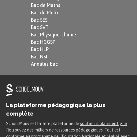
Bac de Maths
Bac de Philo
Bac SES
Bac SVT
Bac Physique-chimie
Bac HGGSP
Bac HLP
Bac NSI
Annales bac
La plateforme pédagogique la plus
complète
SchoolMouv est la 1ere plateforme de
soutien scolaire en ligne
.
Retrouvez des milliers de ressources pédagogiques. Tout est
conforme au programme de l'Education Nationale et réalisé avec